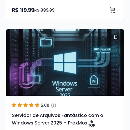
R$
119,99
R$
399,99
O
O
preço
preço
Original
atual
era:
é:
R$ 399,99.
R$ 119,99.
5.00
(1)
Servidor de Arquivos Fantástico com o
Windows Server 2025 + ProxMox