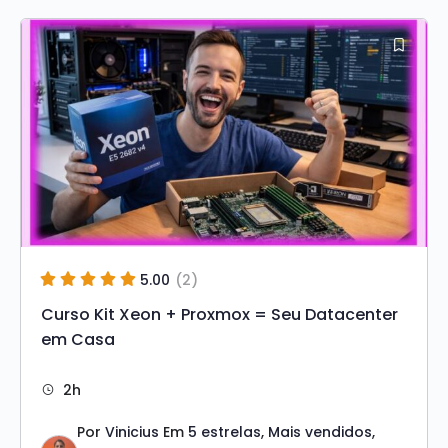
Original
atual
era:
é:
R$ 99,00.
R$ 49,00.
5.00
(2)
Curso Kit Xeon + Proxmox = Seu Datacenter
em Casa
2h
Por
Vinicius
Em
5 estrelas
,
Mais vendidos
,