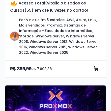
Acesso Total(vitalício): Todos os
Cursos(55) em até 10 vezes no cartão!
Por
Vinicius
Em
5 estrelas
,
AWS
,
Azure
,
Linux
,
Mais vendidos
,
Proxmox
,
Sistemas de
Informação - Faculdade de Informática
,
Storage
,
Windows Server
,
Windows Server
2008
,
Windows Server 2012
,
Windows Server
2016
,
Windows server 2019
,
Windows Server
2022
,
Windows Server 2025
R$
399,99
R$
7.698,88
O
O
preço
preço
Original
atual
era:
é:
R$ 7.698,88.
R$ 399,99.