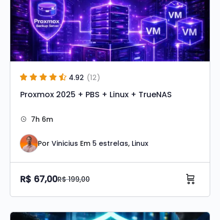
4.92
(12)
Proxmox 2025 + PBS + Linux + TrueNAS
7h 6m
Por
Vinicius
Em
5 estrelas
,
Linux
R$
67,00
R$
199,00
O
O
preço
preço
Original
atual