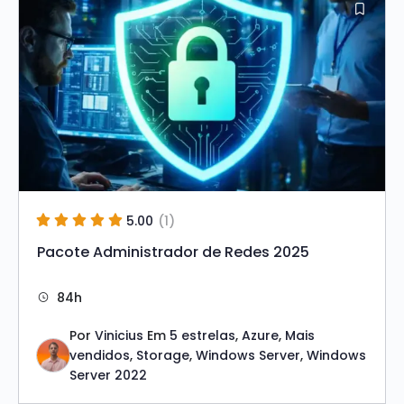
era:
é:
R$ 199,00.
R$ 67,00.
5.00
(1)
Pacote Administrador de Redes 2025
84h
Por
Vinicius
Em
5 estrelas
,
Azure
,
Mais
vendidos
,
Storage
,
Windows Server
,
Windows
Server 2022