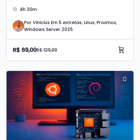
4h 30m
Por
Vinicius
Em
5 estrelas
,
Linux
,
Proxmox
,
Windows Server 2025
R$
69,00
R$
129,00
O
O
preço
preço
Original
atual
era:
é:
R$ 129,00.
R$ 69,00.