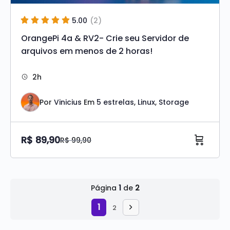
5.00
(2)
OrangePi 4a & RV2- Crie seu Servidor de
arquivos em menos de 2 horas!
2h
Por
Vinicius
Em
5 estrelas
,
Linux
,
Storage
R$
89,90
R$
99,90
O
O
preço
preço
Original
atual
era:
é:
Página
1
de
2
R$ 99,90.
R$ 89,90.
1
2