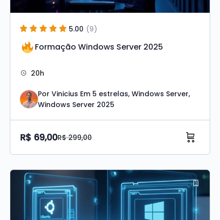
5.00
(9)
Formação Windows Server 2025
20h
Por
Vinicius
Em
5 estrelas
,
Windows Server
,
Windows Server 2025
R$
69,00
R$
299,00
O
O
preço
preço
Original
atual
era:
é:
R$ 299,00.
R$ 69,00.