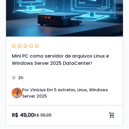
Mini PC como servidor de arquivos Linux e
Windows Server 2025 DataCenter!
2h
Por
Vinicius
Em
5 estrelas
,
Linux
,
Windows
Server 2025
R$
49,00
R$
99,00
O
O
preço
preço