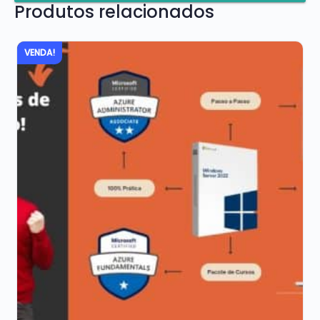
Produtos relacionados
dúvidas!
VENDA!