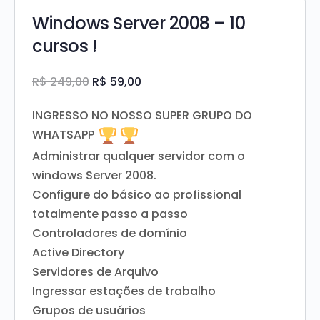
Windows Server 2008 – 10
cursos !
O
O
R$
249,00
R$
59,00
preço
preço
INGRESSO NO NOSSO SUPER GRUPO DO
Original
atual
WHATSAPP
era:
é:
Administrar qualquer servidor com o
R$ 249,00.
R$ 59,00.
windows Server 2008.
Configure do básico ao profissional
totalmente passo a passo
Controladores de domínio
Active Directory
Servidores de Arquivo
Ingressar estações de trabalho
Grupos de usuários