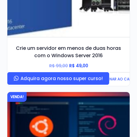
Crie um servidor em menos de duas horas
com o Windows Server 2016
O
O
R$
99,00
R$
49,00
preço
preço
Adquira agora nosso super curso!
ADICIONAR AO CARRI
Original
atual
era:
é:
VENDA!
R$ 99,00.
R$ 49,00.