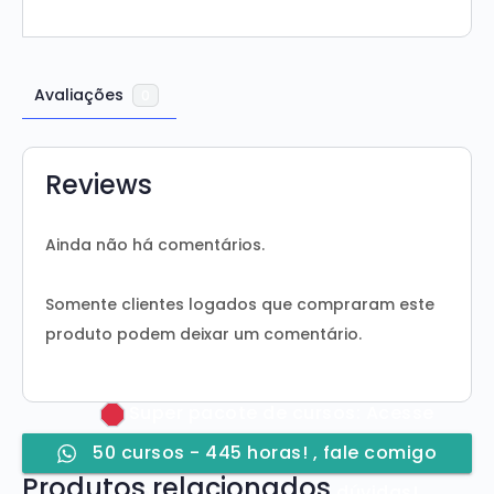
Avaliações
0
Reviews
Ainda não há comentários.
Somente clientes logados que compraram este
produto podem deixar um comentário.
Super pacote de cursos: Acesse
50 cursos - 445 horas! , fale comigo
Produtos relacionados
pelo Whatsapp se tiver dúvidas!