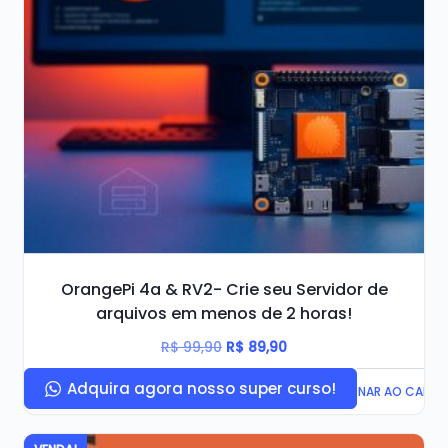
OrangePi 4a & RV2- Crie seu Servidor de
arquivos em menos de 2 horas!
O
O
R$
99,90
R$
89,90
preço
preço
Adquira agora nosso super curso!
ADICIONAR AO CARRI
Original
atual
era:
é: