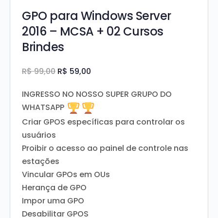
GPO para Windows Server
2016 – MCSA + 02 Cursos
Brindes
O
O
R$
99,00
R$
59,00
preço
preço
INGRESSO NO NOSSO SUPER GRUPO DO
Original
atual
WHATSAPP
era:
é:
Criar GPOS específicas para controlar os
R$ 99,00.
R$ 59,00.
usuários
Proibir o acesso ao painel de controle nas
estações
Vincular GPOs em OUs
Herança de GPO
Impor uma GPO
Desabilitar GPOS