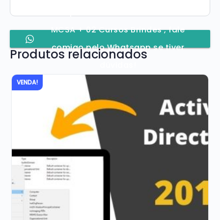
GPO para Windows Server 2016 -
MCSA + 02 Cursos Brindes , fale
comigo pelo Whatsapp se tiver
Produtos relacionados
dúvidas!
VENDA!