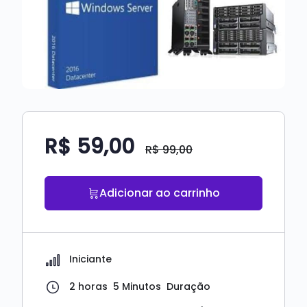
R$
59,00
R$
99,00
Adicionar ao carrinho
Iniciante
2
horas
5
Minutos
Duração